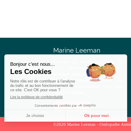
Marine Leeman
Coliques de nourissons, coup du
lapin, problèmes orl, céphalées,
déchirure musculaire, cruralgie ?
Marine Leeman
applique sa
formation d'ostéopathie dans son
cabinet à
Antony
.
Prendre rendez-vous
©2020 Marine Leeman - Ostéopathe Anto